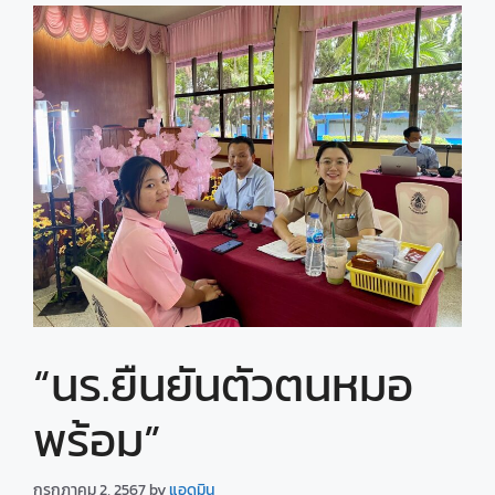
“นร.ยืนยันตัวตน​หมอ
พร้อม”
กรกฎาคม 2, 2567
by
แอดมิน