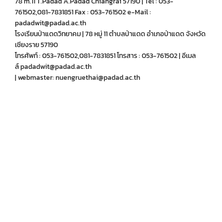
78 m.11 T.Padad A.Padad Chiangrai 57190 | Tel : 053-
761502,081-7831851 Fax : 053-761502 e-Mail :
padadwit@padad.ac.th
โรงเรียนป่าแดดวิทยาคม | 78 หมู่ 11 ตำบลป่าแดด อำเภอป่าแดด จังหวัด
เชียงราย 57190
โทรศัพท์ : 053-761502,081-7831851 โทรสาร : 053-761502 | อีเมล
ล์ padadwit@padad.ac.th
| webmaster: nuengruethai@padad.ac.th