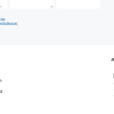
ยาคม
งหวัดเชียงราย”
ส
ด
อี