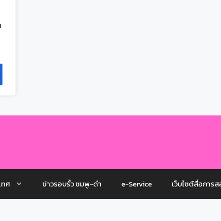
ณ
เทศ
ข่าวรอบรั้ว ชมพู-ดำ
e-Service
เว็บไซต์สื่อการส