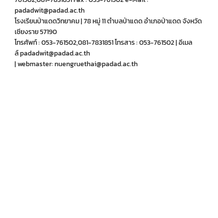
padadwit@padad.ac.th
โรงเรียนป่าแดดวิทยาคม | 78 หมู่ 11 ตำบลป่าแดด อำเภอป่าแดด จังหวัด
เชียงราย 57190
โทรศัพท์ : 053-761502,081-7831851 โทรสาร : 053-761502 | อีเมล
ล์ padadwit@padad.ac.th
| webmaster: nuengruethai@padad.ac.th