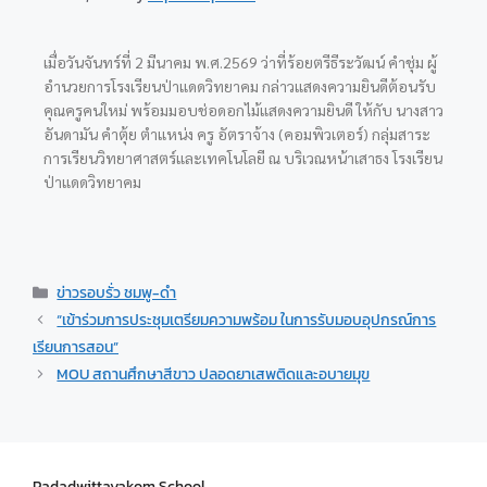
เมื่อวันจันทร์ที่ 2 มีนาคม พ.ศ.2569 ว่าที่ร้อยตรีธีระวัฒน์ คำชุ่ม ผู้
อำนวยการโรงเรียนป่าแดดวิทยาคม กล่าวแสดงความยินดีต้อนรับ
คุณครูคนใหม่ พร้อมมอบช่อดอกไม้แสดงความยินดี ให้กับ นางสาว
อันดามัน คำตุ้ย ตำแหน่ง ครู อัตราจ้าง (คอมพิวเตอร์) กลุ่มสาระ
การเรียนวิทยาศาสตร์และเทคโนโลยี ณ บริเวณหน้าเสาธง โรงเรียน
ป่าแดดวิทยาคม
ข่าวรอบรั่ว ชมพู-ดำ
“เข้าร่วมการประชุมเตรียมความพร้อม ในการรับมอบอุปกรณ์การ
เรียนการสอน”
MOU สถานศึกษาสีขาว ปลอดยาเสพติดและอบายมุข
Padadwittayakom School