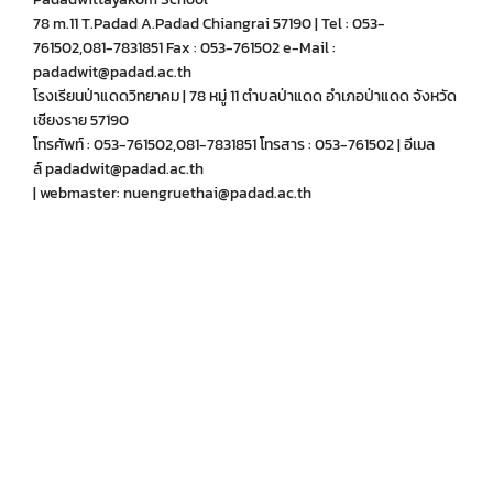
78 m.11 T.Padad A.Padad Chiangrai 57190 | Tel : 053-
761502,081-7831851 Fax : 053-761502 e-Mail :
padadwit@padad.ac.th
โรงเรียนป่าแดดวิทยาคม | 78 หมู่ 11 ตำบลป่าแดด อำเภอป่าแดด จังหวัด
เชียงราย 57190
โทรศัพท์ : 053-761502,081-7831851 โทรสาร : 053-761502 | อีเมล
ล์ padadwit@padad.ac.th
| webmaster: nuengruethai@padad.ac.th