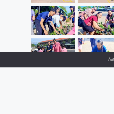
เว็บ
ข่าวรอบรั่ว ชมพู-ดำ
ประกาศโรงเรียนป่าแดดวิทยาคม
“ป่าแดดวิทฯ..จัดการประชุม 3 บอร์ด”