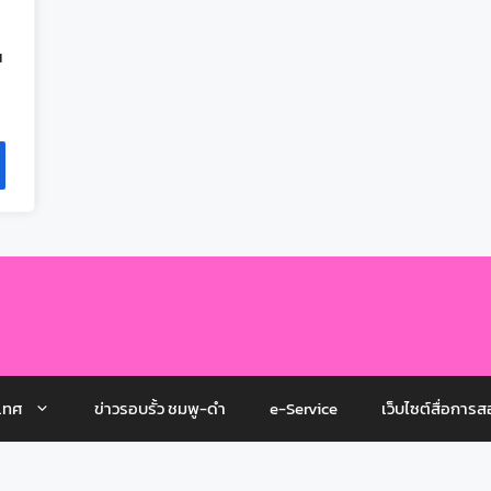
ณ
เทศ
ข่าวรอบรั้ว ชมพู-ดำ
e-Service
เว็บไซต์สื่อการส