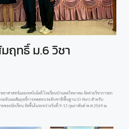
ฤทธิ์ ม.6 วิชา
นรู้วิทยาศาสตร์และเทคโนโลยี โรงเรียนป่าแดดวิทยาคม จัดค่ายวิชาการยก
รยกระดับผลสัมฤทธิ์การทดสอบระดับชาติพื้นฐาน (O-Net) สำหรับ
ข้าค่ายของนักเรียน จัดขึ้นในระหว่างวันที่ 9-13 กุมภาพันธ์ พ.ศ.2569 ณ