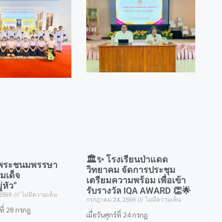
🏛️✨ โรงเรียนป่าแดด
ิมพระชนมพรรษา
วิทยาคม จัดการประชุม
มเด็จ
เตรียมความพร้อม เพื่อเข้า
่หัว”
รับรางวัล IQA AWARD 👏🌟
 2569
ไม่มีความเห็น
กรกฎาคม 24, 2569
ไม่มีความเห็น
รที่ 28 กรกฎ
​เมื่อวันศุกร์ที่ 24 กรกฎ