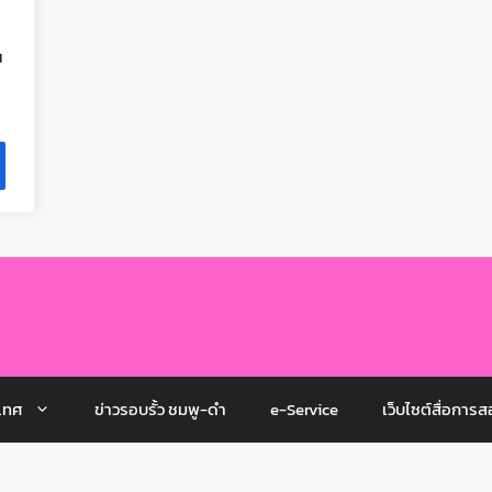
ณ
เทศ
ข่าวรอบรั้ว ชมพู-ดำ
e-Service
เว็บไซต์สื่อการส