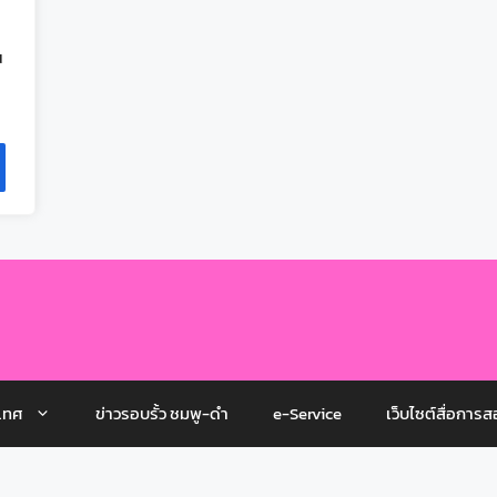
ณ
เทศ
ข่าวรอบรั้ว ชมพู-ดำ
e-Service
เว็บไซต์สื่อการส