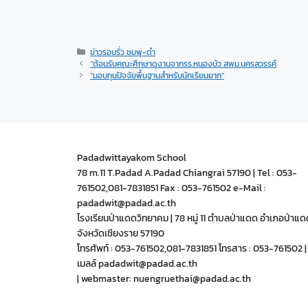
ข่าวรอบรั่ว ชมพู-ดำ
“ต้อนรับคณะศึกษาดูงานจากรร.หนองบัว สพม.นครสวรรค์
“มอบทุนปัจจัยพื้นฐานสำหรับนักเรียนยาก”
Padadwittayakom School
78 m.11 T.Padad A.Padad Chiangrai 57190 | Tel : 053-
761502,081-7831851 Fax : 053-761502 e-Mail :
padadwit@padad.ac.th
โรงเรียนป่าแดดวิทยาคม | 78 หมู่ 11 ตำบลป่าแดด อำเภอป่าแด
จังหวัดเชียงราย 57190
โทรศัพท์ : 053-761502,081-7831851 โทรสาร : 053-761502 | 
เมลล์ padadwit@padad.ac.th
| webmaster: nuengruethai@padad.ac.th