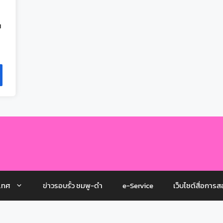
ณ
เทศ
ข่าวรอบรั้ว ชมพู-ดำ
e-Service
เว็บไซต์สื่อการส