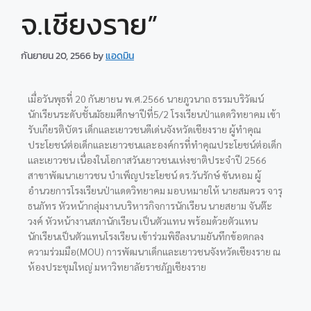
จ.เชียงราย”
กันยายน 20, 2566
by
แอดมิน
เมื่อวันพุธที่ 20 กันยายน พ.ศ.2566 นายภูวนาถ ธรรมบริวัฒน์
นักเรียนระดับชั้นมัธยมศึกษาปีที่5/2 โรงเรียนป่าแดดวิทยาคม เข้า
รับเกียรติบัตร เด็กและเยาวชนดีเด่นจังหวัดเชียงราย ผู้ทำคุณ
ประโยชน์ต่อเด็กและเยาวชนและองค์กรที่ทำคุณประโยชน์ต่อเด็ก
และเยาวชน เนื่องในโอกาสวันเยาวชนแห่งชาติประจำปี 2566
สาขาพัฒนาเยาวชน บำเพ็ญประโยชน์ ดร.วันรักษ์ ขันหอม ผู้
อำนวยการโรงเรียนป่าแดดวิทยาคม มอบหมายให้
นายสมควร จารุ
ธนภัทร หัวหน้ากลุ่มงานบริหารกิจการนักเรียน นายสยาม จันต๊ะ
วงค์ หัวหน้างานสภานักเรียน เป็นตัวแทน พร้อมด้วยตัวแทน
นักเรียนเป็นตัวแทนโรงเรียน เข้าร่วมพิธีลงนามยันทึกข้อตกลง
ความร่วมมือ(MOU) การพัฒนาเด็กและเยาวชนจังหวัดเชียงราย ณ
ห้องประชุมใหญ่ มหาวิทยาลัยราชภัฏเชียงราย