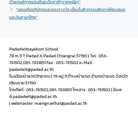
ตัวแทนสู่การแข่งขันระดับชาติ(ภาคเหนือ)”
“มอบเกียรติบัตรและของรางวัล เนื่องในกิจกรรมสัปดาห์ห้องสมุด
และวันภาษาไทย”
Padadwittayakom School
78 m.11 T.Padad A.Padad Chiangrai 57190 | Tel : 053-
761502,081-7831851 Fax : 053-761502 e-Mail :
padadwit@padad.ac.th
โรงเรียนป่าแดดวิทยาคม | 78 หมู่ 11 ตำบลป่าแดด อำเภอป่าแดด จังหวัด
เชียงราย 57190
โทรศัพท์ : 053-761502,081-7831851 โทรสาร : 053-761502 | อีเมล
ล์ padadwit@padad.ac.th
| webmaster: nuengruethai@padad.ac.th