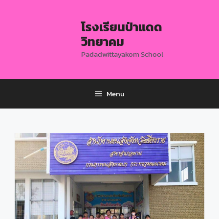
โรงเรียนป่าแดด
วิทยาคม
Padadwittayakom School
Menu