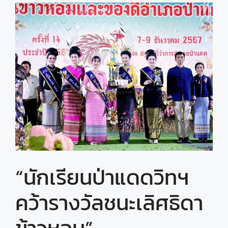
“นักเรียนป่าแดดวิทฯ
คว้ารางวัลชนะเลิศธิดา