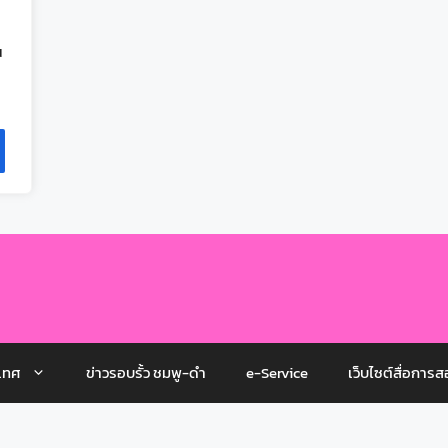
ณ
เทศ
ข่าวรอบรั้ว ชมพู-ดำ
e-Service
เว็บไซต์สื่อการส