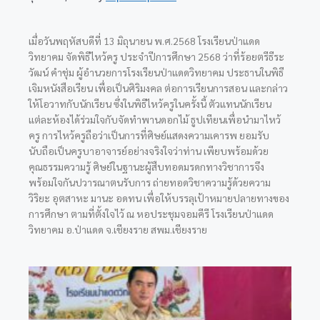
เมื่อวันพฤหัสบดีที่ 13 มิถุนายน พ.ศ.2568 โรงเรียนป่าแดด
วิทยาคม จัดพิธีไหว้ครู ประจำปีการศึกษา 2568 ว่าที่ร้อยตรีธีระ
วัฒน์ คำชุ่ม ผู้อำนวยการโรงเรียนป่าแดดวิทยาคม ประธานในพิธี
เจิมหนังสือเรียน เพื่อเป็นศิริมงคล ต่อการเรียนการสอน และกล่าว
ให้โอวาทกับนักเรียน ซึ่งในพิธีไหว้ครูในครั้งนี้ ตัวแทนนักเรียน
แต่ละห้องได้ร่วมใจกับจัดทำพานดอกไม้ ธูปเทียนเพื่อนำมาไหว้
ครู การไหว้ครูถือว่าเป็นการที่ศิษย์แสดงความเคารพ
ยอมรับ
นับถือเป็นครูบาอาจารย์อย่างจริงใจว่าท่าน เพียบพร้อมด้วย
คุณธรรมความรู้ ศิษย์ในฐานะผู้สืบทอดมรดกทางวิชาการจึง
พร้อมใจกันปวารณาตนรับการ ถ่ายทอดวิชาความรู้ด้วยความ
วิริยะ อุตสาหะ มานะ อดทน เพื่อให้บรรลุเป้าหมายปลายทางของ
การศึกษา ตามที่ตั้งใจไว้ ณ หอประชุมจอมคีรี โรงเรียนป่าแดด
วิทยาคม อ.ป่าแดด จ.เชียงราย สพม.เชียงราย