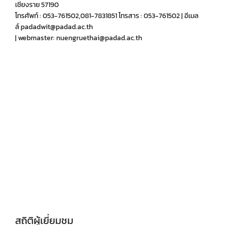
เชียงราย 57190
โทรศัพท์ : 053-761502,081-7831851 โทรสาร : 053-761502 | อีเมล
ล์ padadwit@padad.ac.th
| webmaster: nuengruethai@padad.ac.th
สถิติผู้เยี่ยมชม