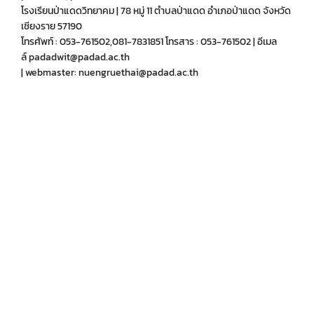
โรงเรียนป่าแดดวิทยาคม | 78 หมู่ 11 ตำบลป่าแดด อำเภอป่าแดด จังหวัด
เชียงราย 57190
โทรศัพท์ : 053-761502,081-7831851 โทรสาร : 053-761502 | อีเมล
ล์ padadwit@padad.ac.th
| webmaster: nuengruethai@padad.ac.th