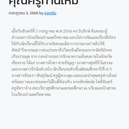
คุณครูท่านใหม่”
กรกฎาคม 3, 2566
by
แอดมิน
เมื่อวันจันทร์ที่ 3 กรกฎาคม พ.ศ.2566 ดร.วันรักษ์ ขันหอม ผู้
อำนวยการโรงเรียนป่าแดดวิทยาคม มอบโล่รางวัลและเกียรติบัตร
ให้กับนักเรียนที่ได้รับรางวัลชนะเลิศ การประกวด”คลิปวิดิ
ทัศน์”กิจกรรมเยาวชนประชาธิปไตยอันมีพระมหากษัตริย์ทรง
เป็นประมุข จาก กองอำนวยการรักษาความมั่นคงภายในจังหวัด
เชียงราย ได้แก่ นางสาวภีรดา สายปัญญา นางสาวศุทธินี โมธรรม
และนางสาวจีรนันท์ เตโจ นักเรียนระดับชั้นมัธยมศึกษาปีที่ 6/1
นางสาวอัจฉรา พันธุวัฒน์
ครูผู้ควบคุม และแนะนำคุณครูท่านใหม่
พร้อมการมอบช่อดอกไม้ยินดีต้อนรับ นายทักษ์ดนัย โพธิจันทร์
ครูอัตราจ้าง สอบวิชาสุขศึกษาและพลศึกษา ณ บริเวณหน้าเสาธง
โรงเรียนป่าแดดวิทยาคม