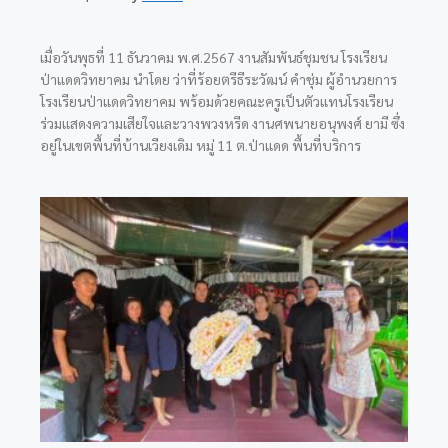
เมื่อวันพุธที่ 11 ธันวาคม พ.ศ.2567 งานสัมพันธ์ชุมชน โรงเรียน
ป่าแดดวิทยาคม นำโดย ว่าที่ร้อยตรีธีระวัฒน์ คำชุ่ม ผู้อำนวยการ
โรงเรียนป่าแดดวิทยาคม พร้อมด้วยคณะครูเป็นตัวแทนโรงเรียน
ร่วมแสดงความเสียใจและวางพวงหรีด งานศพนายอนุพงศ์ ยามี ซึ่ง
อยู่ในเขตพื้นที่บ้านเวียงเดิม หมู่ 11 ต.ป่าแดด พื้นที่บริการ