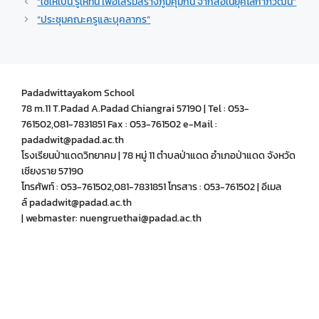
“ใช้ให้เป็น รู้ให้ทัน เพื่อเสริมสร้างภูมิคุ้มกัน จากสื่อในยุคโลกาภิวัฒน์”
“ประชุมคณะครูและบุคลากร”
Padadwittayakom School
78 m.11 T.Padad A.Padad Chiangrai 57190 | Tel : 053-
761502,081-7831851 Fax : 053-761502 e-Mail :
padadwit@padad.ac.th
โรงเรียนป่าแดดวิทยาคม | 78 หมู่ 11 ตำบลป่าแดด อำเภอป่าแดด จังหวัด
เชียงราย 57190
โทรศัพท์ : 053-761502,081-7831851 โทรสาร : 053-761502 | อีเมล
ล์ padadwit@padad.ac.th
| webmaster: nuengruethai@padad.ac.th