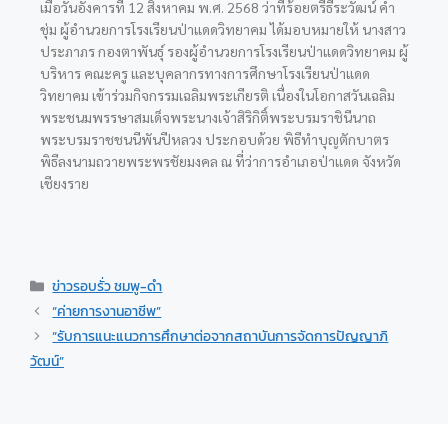
เมื่อวันอังคารที่ 12 สิงหาคม พ.ศ. 2568 ว่าที่ร้อยตรีธีระวัฒน์ คำ
ชุ่ม ผู้อำนวยการโรงเรียนป่าแดดวิทยาคม ได้มอบหมายให้ นางสาว
ประภาภร กองตาพันธ์ุ
รองผู้อำนวยการโรงเรียนป่าแดดวิทยาคม ผู้
บริหาร คณะครู และบุคลากรทางการศึกษาโรงเรียนป่าแดด
วิทยาคม เข้าร่วมกิจกรรมเฉลิมพระเกียรติ เนื่องในโอกาสวันเฉลิม
พระชนมพรรษาสมเด็จพระนางเจ้าสิริกิติ์พระบรมราชินีนาถ
พระบรมราชชนนีพันปีหลวง ประกอบด้วย พิธีทำบุญตักบาตร
พิธีลงนามถวายพระพรชัยมงคล ณ ที่ว่าการอำเภอป่าแดด จังหวัด
เชียงราย
ข่าวรอบรั่ว ชมพู-ดำ
“ค่ายการงานอาชีพ”
“รับการแนะแนวการศึกษาต่อจากสถาบันการจัดการปัญญาภิ
วัฒน์”