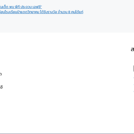
เต็ด พบ พีที ประจวบ เอฟซี”
ียนโรงเรียนป่าแดดวิทยาคม ได้รับรางวัล จำนวน 8 คนได้แก่
ส
ด
อี