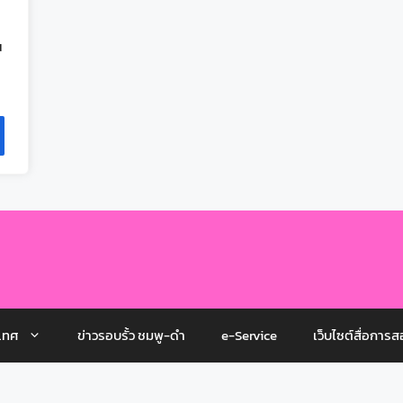
ณ
เทศ
ข่าวรอบรั้ว ชมพู-ดำ
e-Service
เว็บไซต์สื่อการส