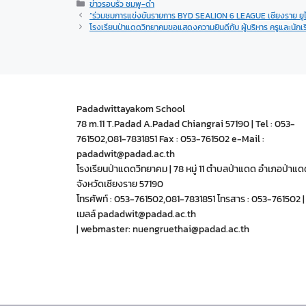
ข่าวรอบรั่ว ชมพู-ดำ
“ร่วมชมการแข่งขันรายการ BYD SEALION 6 LEAGUE เชียงราย ยูไน
โรงเรียนป่าแดดวิทยาคมขอแสดงความยินดีกับ ผู้บริหาร ครูและนักเร
Padadwittayakom School
78 m.11 T.Padad A.Padad Chiangrai 57190 | Tel : 053-
761502,081-7831851 Fax : 053-761502 e-Mail :
padadwit@padad.ac.th
โรงเรียนป่าแดดวิทยาคม | 78 หมู่ 11 ตำบลป่าแดด อำเภอป่าแด
จังหวัดเชียงราย 57190
โทรศัพท์ : 053-761502,081-7831851 โทรสาร : 053-761502 | 
เมลล์ padadwit@padad.ac.th
| webmaster: nuengruethai@padad.ac.th