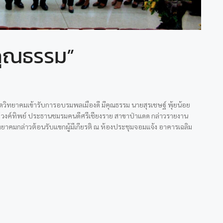
ีคุณธรรม”
าแดดวิทยาคมเข้ารับการอบรมพลเมืองดี มีคุณธรรม นายสุรเชษฐ์ พุ้ยน้อย
งค์ทิพย์ ประธานชมรมคนดีศรีเชียงราย สาขาป่าแดด กล่าวรายงาน
ดวิทยาคมกล่าวต้อนรับแขกผู้มีเกียรติ ณ ห้องประชุมจอมแจ้ง อาคารเฉลิม