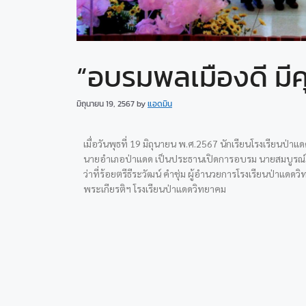
“อบรมพลเมือง​ดี ม
มิถุนายน 19, 2567
by
แอดมิน
เมื่อวันพุธที่ 19 มิถุนายน พ.ศ.2567 นักเรียนโรงเรียนป่
นายอำเภอป่าแดด เป็นประธานเปิดการอบรม นายสมบูรณ์ ว
ว่าที่ร้อยตรีธีระวัฒน์ คำชุ่ม ผู้อำนวยการโรงเรียนป่าแด
พระเกียรติฯ โรงเรียนป่าแดดวิทยาคม