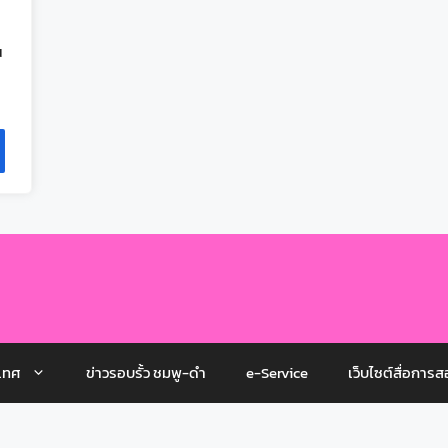
ณ
เทศ
ข่าวรอบรั้ว ชมพู-ดำ
e-Service
เว็บไซต์สื่อการส