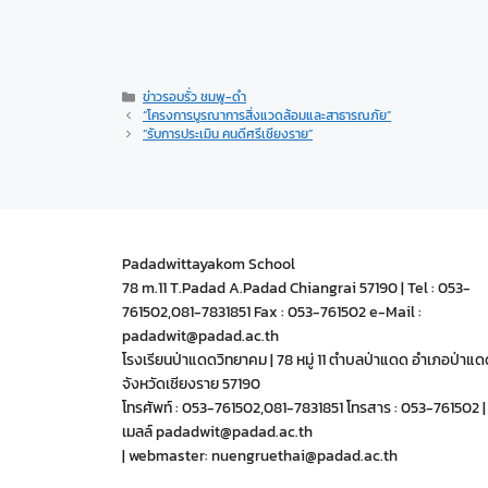
ข่าวรอบรั่ว ชมพู-ดำ
“โครงการบูรณาการสิ่งแวดล้อมและสาธารณภัย”
“รับการประเมิน คนดีศรีเชียงราย”
Padadwittayakom School
78 m.11 T.Padad A.Padad Chiangrai 57190 | Tel : 053-
761502,081-7831851 Fax : 053-761502 e-Mail :
padadwit@padad.ac.th
โรงเรียนป่าแดดวิทยาคม | 78 หมู่ 11 ตำบลป่าแดด อำเภอป่าแด
จังหวัดเชียงราย 57190
โทรศัพท์ : 053-761502,081-7831851 โทรสาร : 053-761502 | 
เมลล์ padadwit@padad.ac.th
| webmaster: nuengruethai@padad.ac.th