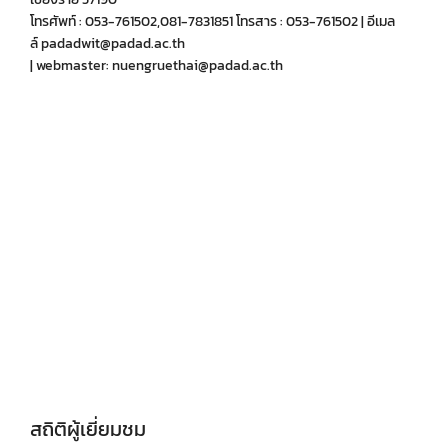
โทรศัพท์ : 053-761502,081-7831851 โทรสาร : 053-761502 | อีเมล
ล์ padadwit@padad.ac.th
| webmaster: nuengruethai@padad.ac.th
สถิติผู้เยี่ยมชม