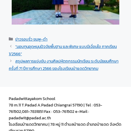
ข่าวรอบรั่ว ชมพู-ดำ
“มอบทุนอุดหนุนปัจจัยพื้นฐาน และพิเศษ แบบมีเงื่อนไข ภาคเรียน
1/2566”
สรุปผลการแข่งขัน งานศิลปหัตถกรรมนักเรียน ระดับมัธยมศึกษา
ครั้งที่ 71 ปีการศึกษา 2566 ของโรงเรียนป่าแดดวิทยาคม
Padadwittayakom School
78 m.11 T.Padad A.Padad Chiangrai 57190 | Tel : 053-
761502,081-7831851 Fax : 053-761502 e-Mail :
padadwit@padad.ac.th
โรงเรียนป่าแดดวิทยาคม | 78 หมู่ 11 ตำบลป่าแดด อำเภอป่าแดด จังหวัด
เชียงราย 57190