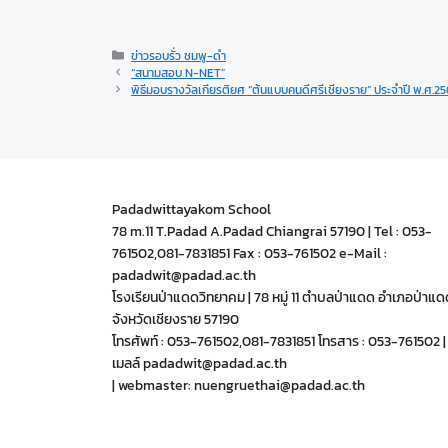
ข่าวรอบรั่ว ชมพู-ดำ
“สนามสอบ N-NET”
พิธีมอบรางวัลเกียรติยศ “ต้นแบบคนดีศรีเชียงราย” ประจำปี พ.ศ.2
Padadwittayakom School
78 m.11 T.Padad A.Padad Chiangrai 57190 | Tel : 053-
761502,081-7831851 Fax : 053-761502 e-Mail :
padadwit@padad.ac.th
โรงเรียนป่าแดดวิทยาคม | 78 หมู่ 11 ตำบลป่าแดด อำเภอป่าแด
จังหวัดเชียงราย 57190
โทรศัพท์ : 053-761502,081-7831851 โทรสาร : 053-761502 | 
เมลล์ padadwit@padad.ac.th
| webmaster: nuengruethai@padad.ac.th