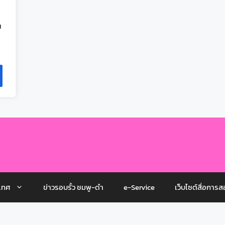
ณ
เทศ
ข่าวรอบรั้ว ชมพู-ดำ
e-Service
เว็บไซต์สื่อการส