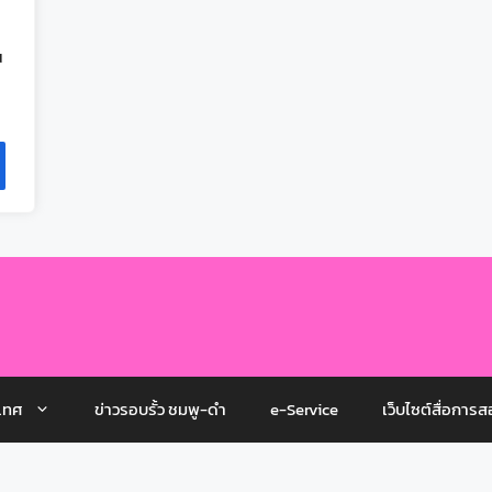
ณ
เทศ
ข่าวรอบรั้ว ชมพู-ดำ
e-Service
เว็บไซต์สื่อการส