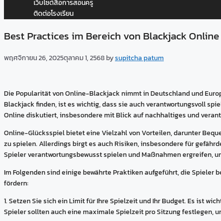
เว็บไซต์สื่อการสอนครู
ติดต่อโรงเรียน
Best Practices im Bereich von Blackjack Online
พฤศจิกายน 26, 2025
ตุลาคม 1, 2568
by
supitcha patum
Die Popularität von Online-Blackjack nimmt in Deutschland und Euro
Blackjack finden, ist es wichtig, dass sie auch verantwortungsvoll spi
Online diskutiert, insbesondere mit Blick auf nachhaltiges und veran
Online-Glücksspiel bietet eine Vielzahl von Vorteilen, darunter Bequ
zu spielen. Allerdings birgt es auch Risiken, insbesondere für gefähr
Spieler verantwortungsbewusst spielen und Maßnahmen ergreifen, um si
Im Folgenden sind einige bewährte Praktiken aufgeführt, die Spieler
fördern:
1. Setzen Sie sich ein Limit für Ihre Spielzeit und Ihr Budget. Es ist w
Spieler sollten auch eine maximale Spielzeit pro Sitzung festlegen, u