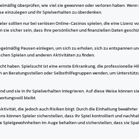
egelmäßig überprüfen, wie viel sie gewonnen oder verloren haben. Wenn 
ause einzulegen und ihr Spielverhalten zu überdenken.
ieler sollten nur bei seriösen Online-Casinos spielen, die eine Lizenz v
sie sicher sein, dass ihre persönlichen und finanziellen Daten geschü
regelmäßig Pausen einlegen, um sich zu erholen, sich zu entspannen un
schen Spielen und anderen Aktivitäten zu finden.
cht haben. Spielsucht ist eine ernste Erkrankung, die professionelle Hi
ich an Beratungsstellen oder Selbsthilfegruppen wenden, um Unterstütz
ind und sie in ihr Spielverhalten integrieren. Auf diese Weise können si
ortungsvoll bleibt.
ivität, die jedoch auch Risiken birgt. Durch die Einhaltung bewährter
 können Spieler sicherstellen, dass ihr Spiel kontrolliert und nachhalt
ihre Spielgewohnheiten im Auge behalten und sicherstellen, dass sie Spa