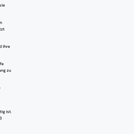
sie
on
tzt
d ihre
lfe
ung zu
e
ig ist.
ß