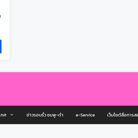
ณ
เทศ
ข่าวรอบรั้ว ชมพู-ดำ
e-Service
เว็บไซต์สื่อการส