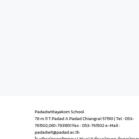
Padadwittayakom School
78 m.11 T.Padad A.Padad Chiangrai 57190 | Tel : 053-
761502,081-7831851 Fax : 053-761502 e-Mail :
padadwit@padad.ac.th