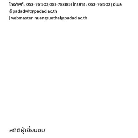
โทรศัพท์ : 053-761502,081-7831851 โทรสาร : 053-761502 | อีเมล
ล์ padadwit@padad.ac.th
| webmaster: nuengruethai@padad.ac.th
สถิติผู้เยี่ยมชม