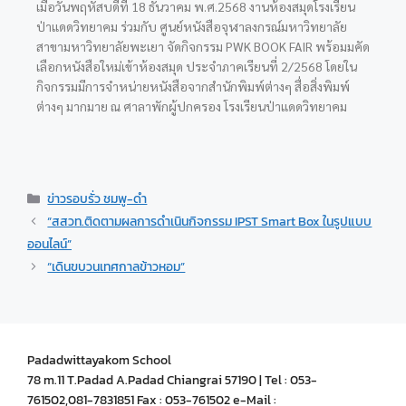
เมื่อวันพฤหัสบดีที่ 18 ธันวาคม พ.ศ.2568 งานห้องสมุดโรงเรียน
ป่าแดดวิทยาคม ร่วมกับ ศูนย์หนังสือจุฬาลงกรณ์มหาวิทยาลัย
สาขามหาวิทยาลัยพะเยา จัดกิจกรรม
PWK BOOK FAIR พร้อมมคัด
เลือกหนังสือใหม่เข้าห้องสมุด ประจำภาคเรียนที่ 2/2568 โดยใน
กิจกรรมมีการจำหน่ายหนังสือจากสำนักพิมพ์ต่างๆ สื่อสิ่งพิมพ์
ต่างๆ มากมาย ณ ศาลาพักผู้ปกครอง โรงเรียนป่าแดดวิทยาคม
ข่าวรอบรั่ว ชมพู-ดำ
“สสวท.ติดตามผลการดำเนินกิจกรรม IPST Smart Box ในรูปแบบ
ออนไลน์”
“เดินขบวนเทศกาลข้าวหอม”
Padadwittayakom School
78 m.11 T.Padad A.Padad Chiangrai 57190 | Tel : 053-
761502,081-7831851 Fax : 053-761502 e-Mail :