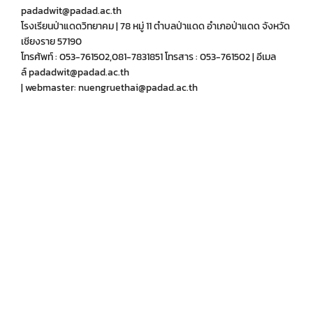
padadwit@padad.ac.th
โรงเรียนป่าแดดวิทยาคม | 78 หมู่ 11 ตำบลป่าแดด อำเภอป่าแดด จังหวัด
เชียงราย 57190
โทรศัพท์ : 053-761502,081-7831851 โทรสาร : 053-761502 | อีเมล
ล์ padadwit@padad.ac.th
| webmaster: nuengruethai@padad.ac.th